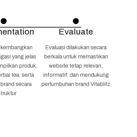
ng ditawarkan.
entation
Evaluate
dikembangkan
Evaluasi dilakukan secara
gasi yang jelas
berkala untuk memastikan
pilkan produk,
website tetap relevan,
rbal tea, serta
informatif, dan mendukung
 brand secara
pertumbuhan brand Vitablitz
struktur