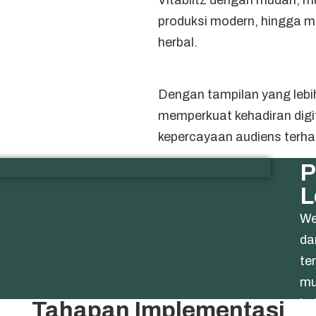
produksi modern, hingga m
herbal.
Dengan tampilan yang lebih 
memperkuat kehadiran digi
kepercayaan audiens terha
P
L
We
da
te
mu
ba
Tahapan Implementasi