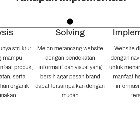
ya
ysis
Solving
Implem
unya struktur
Melon merancang website
Website 
ng mampu
dengan pendekatan
dengan navi
nfaat produk,
informatif dan visual yang
untuk menam
atan, serta
bersih agar pesan brand
manfaat he
han organik
dapat tersampaikan dengan
informasi
unakan
mudah
ter