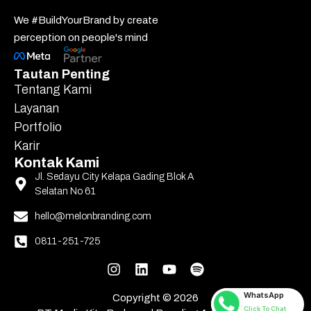
We #BuildYourBrand by create
perception on people's mind
Tautan Penting
Tentang Kami
Layanan
Portfolio
Karir
Kontak Kami
Jl. Sedayu City Kelapa Gading Blok A
Selatan No 61
hello@melonbranding.com
0811-251-725
WhatsApp
Copyright ©
2026
Click To Chat