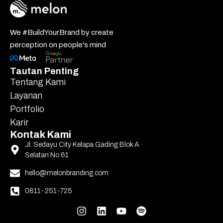
We #BuildYourBrand by create
perception on people's mind
Tautan Penting
Tentang Kami
Layanan
Portfolio
Karir
Kontak Kami
Jl. Sedayu City Kelapa Gading Blok A
Selatan No 61
hello@melonbranding.com
0811-251-725