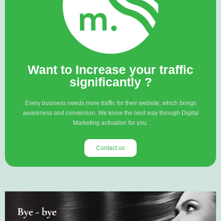
Want to Increase your traffic
significantly ?
Every business needs more traffic for their website, which brings
awareness and conversion. We know the best way through Digital
Marketing activation for you.
Contact us