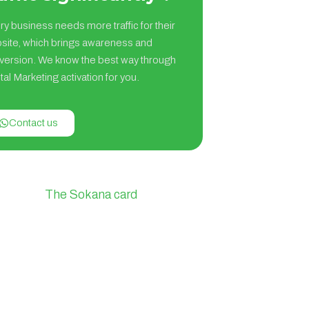
ry business needs more traffic for their
site, which brings awareness and
version. We know the best way through
tal Marketing activation for you.
Contact us