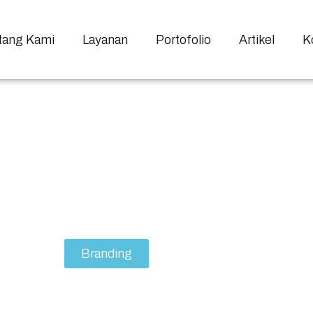
tang Kami
Layanan
Portofolio
Artikel
K
Bisnis Anda dengan Str
rketing yang Tepat
Branding