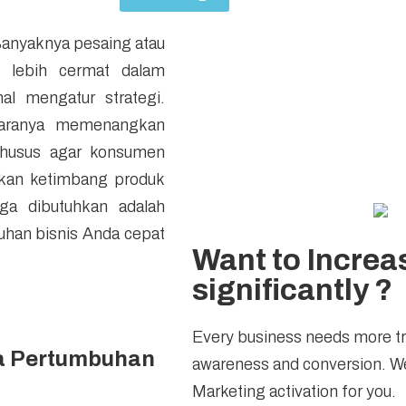
 Banyaknya pesaing atau
k lebih cermat dalam
al mengatur strategi.
 caranya memenangkan
 khusus agar konsumen
kan ketimbang produk
juga dibutuhkan adalah
uhan bisnis Anda cepat
Want to Increas
significantly ?
Every business needs more tra
da Pertumbuhan
awareness and conversion. We
Marketing activation for you.