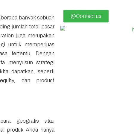
Contact us
seberapa banyak sebuah
ing jumlah total pasar
ration
juga merupakan
egi untuk memperluas
asa tertentu. Dengan
ta menyusun strategi
ita dapatkan, seperti
quity
, dan
product
ara geografis atau
jual produk Anda hanya