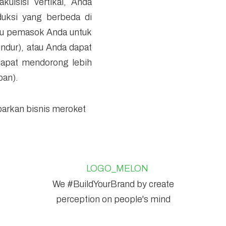
uisisi vertikal, Anda
duksi yang berbeda di
atu pemasok Anda untuk
undur), atau Anda dapat
dapat mendorong lebih
pan).
We #BuildYourBrand by create
perception on people's mind