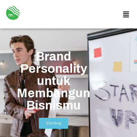
Brand
Personality
untuk
Membangun
Bisnismu
Branding