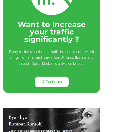
Want to Increase
your traffic
significantly ?
Every business needs more traffic for their website, which
brings awareness and conversion. We know the best way
through Digital Marketing activation for you.
Contact us