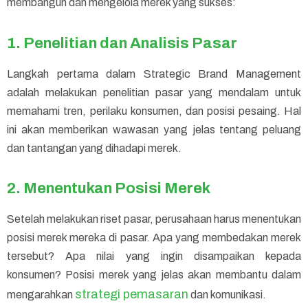
membangun dan mengelola merek yang sukses:
1. Penelitian dan Analisis Pasar
Langkah pertama dalam Strategic Brand Management
adalah melakukan penelitian pasar yang mendalam untuk
memahami tren, perilaku konsumen, dan posisi pesaing. Hal
ini akan memberikan wawasan yang jelas tentang peluang
dan tantangan yang dihadapi merek.
2. Menentukan Posisi Merek
Setelah melakukan riset pasar, perusahaan harus menentukan
posisi merek mereka di pasar. Apa yang membedakan merek
tersebut? Apa nilai yang ingin disampaikan kepada
konsumen? Posisi merek yang jelas akan membantu dalam
strategi pemasaran
mengarahkan
dan komunikasi.