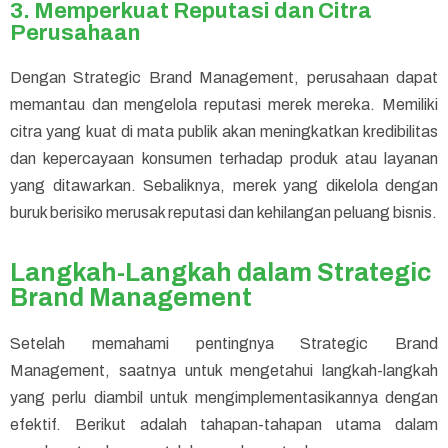
3. Memperkuat Reputasi dan Citra
Perusahaan
Dengan Strategic Brand Management, perusahaan dapat
memantau dan mengelola reputasi merek mereka. Memiliki
citra yang kuat di mata publik akan meningkatkan kredibilitas
dan kepercayaan konsumen terhadap produk atau layanan
yang ditawarkan. Sebaliknya, merek yang dikelola dengan
buruk berisiko merusak reputasi dan kehilangan peluang bisnis.
Langkah-Langkah dalam Strategic
Brand Management
Setelah memahami pentingnya Strategic Brand
Management, saatnya untuk mengetahui langkah-langkah
yang perlu diambil untuk mengimplementasikannya dengan
efektif. Berikut adalah tahapan-tahapan utama dalam