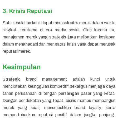
3. Krisis Reputasi
Satu kesalahan kecil dapat merusak citra merek dalam waktu
singkat, terutama di era media sosial. Oleh karena itu,
manajemen merek yang strategis juga melibatkan kesiapan
dalam menghadapi dan mengatasi krisis yang dapat merusak
reputasi merek.
Kesimpulan
Strategic brand management adalah kunci untuk
menciptakan keunggulan kompetitif sekaligus menjaga daya
tahan perusahaan di tengah persaingan pasar yang ketat.
Dengan pendekatan yang tepat, bisnis mampu membangun
merek yang kuat, menumbuhkan
brand loyalty
, serta
mempertahankan reputasi positif dalam jangka panjang.