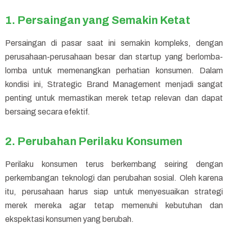
1. Persaingan yang Semakin Ketat
Persaingan di pasar saat ini semakin kompleks, dengan
perusahaan-perusahaan besar dan startup yang berlomba-
lomba untuk memenangkan perhatian konsumen. Dalam
kondisi ini, Strategic Brand Management menjadi sangat
penting untuk memastikan merek tetap relevan dan dapat
bersaing secara efektif.
2. Perubahan Perilaku Konsumen
Perilaku konsumen terus berkembang seiring dengan
perkembangan teknologi dan perubahan sosial. Oleh karena
itu, perusahaan harus siap untuk menyesuaikan strategi
merek mereka agar tetap memenuhi kebutuhan dan
ekspektasi konsumen yang berubah.