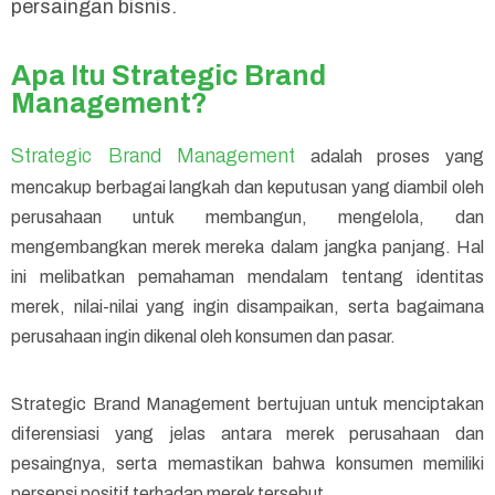
persaingan bisnis.
Apa Itu Strategic Brand
Management?
Strategic Brand Management
adalah proses yang
mencakup berbagai langkah dan keputusan yang diambil oleh
perusahaan untuk membangun, mengelola, dan
mengembangkan merek mereka dalam jangka panjang. Hal
ini melibatkan pemahaman mendalam tentang identitas
merek, nilai-nilai yang ingin disampaikan, serta bagaimana
perusahaan ingin dikenal oleh konsumen dan pasar.
Strategic Brand Management bertujuan untuk menciptakan
diferensiasi yang jelas antara merek perusahaan dan
pesaingnya, serta memastikan bahwa konsumen memiliki
persepsi positif terhadap merek tersebut.