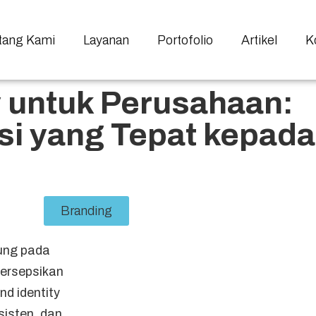
tang Kami
Layanan
Portofolio
Artikel
K
y untuk Perusahaan:
i yang Tepat kepada
Branding
ung pada
persepsikan
nd identity
sisten, dan