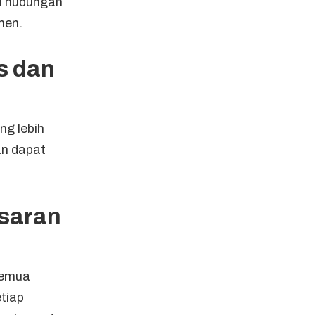
n hubungan
men.
s dan
ng lebih
an dapat
saran
semua
etiap