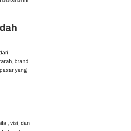
udah
ari
rarah, brand
 pasar yang
ai, visi, dan