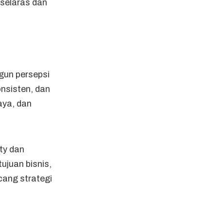
 selaras dan
gun persepsi
nsisten, dan
aya, dan
ty dan
ujuan bisnis,
ang strategi