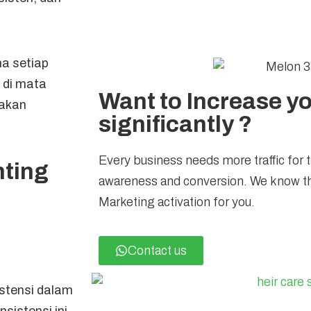
na setiap
 di mata
Want to Increase you
 akan
significantly ?
Every business needs more traffic for 
nting
awareness and conversion. We know th
Marketing activation for you.
Contact us
stensi dalam
sistensi ini