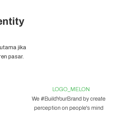
entity
rutama jika
ren pasar.
We #BuildYourBrand by create
perception on people's mind