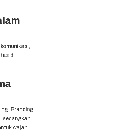
alam
 komunikasi,
tas di
ama
ding. Branding
, sedangkan
entuk wajah