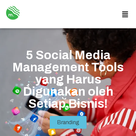
5 Social Media
Management Tools
yang Harus
Digunakan oleh
Setiap Bisnis!
Branding