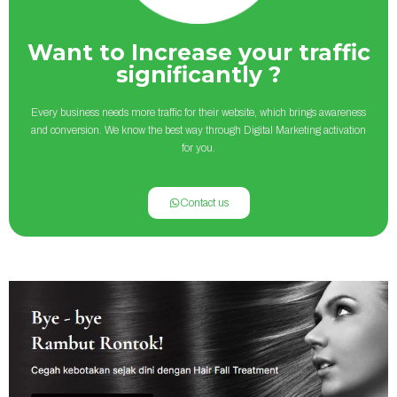
Want to Increase your traffic
significantly ?
Every business needs more traffic for their website, which brings awareness
and conversion. We know the best way through Digital Marketing activation
for you.
Contact us