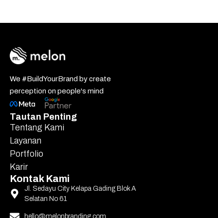
We #BuildYourBrand by create
perception on people's mind
Tautan Penting
Tentang Kami
Layanan
Portfolio
Karir
Kontak Kami
Jl. Sedayu City Kelapa Gading Blok A
Selatan No 61
hello@melonbranding.com