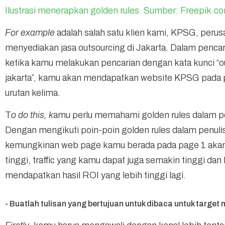
Ilustrasi menerapkan golden rules. Sumber: Freepik.c
For example
adalah salah satu klien kami, KPSG, peru
menyediakan jasa outsourcing di Jakarta. Dalam pencar
ketika kamu melakukan pencarian dengan kata kunci “o
jakarta”, kamu akan mendapatkan website KPSG pada 
urutan kelima.
T
o do this, k
amu perlu memahami golden rules dalam p
Dengan mengikuti poin-poin golden rules dalam penul
kemungkinan web page kamu berada pada page 1 aka
tinggi, traffic yang kamu dapat juga semakin tinggi da
mendapatkan hasil ROI yang lebih tinggi lagi.
- Buatlah tulisan yang bertujuan untuk dibaca untuk target