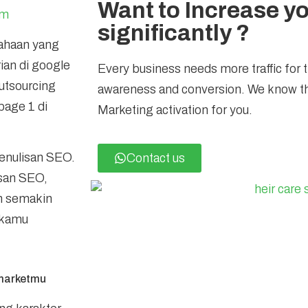
Want to Increase you
om
significantly ?
sahaan yang
ian di google
Every business needs more traffic for 
utsourcing
awareness and conversion. We know th
page 1 di
Marketing activation for you.
enulisan SEO.
Contact us
isan SEO,
n semakin
n kamu
 marketmu