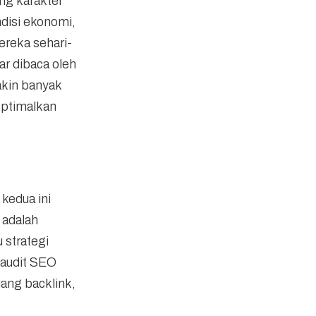
ng karakter
ndisi ekonomi,
ereka sehari-
gar dibaca oleh
akin banyak
optimalkan
kedua ini
 adalah
 strategi
 audit SEO
uang backlink,