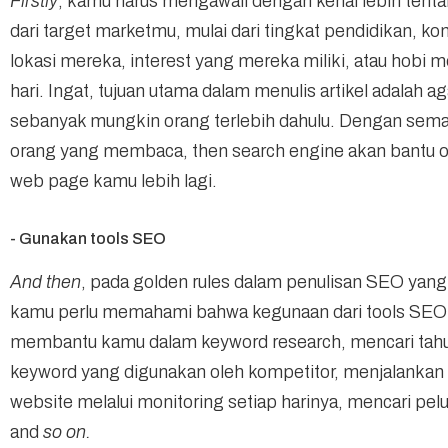
Firstly
, kamu harus mengawali dengan kenal lebih tenta
dari target marketmu, mulai dari tingkat pendidikan, ko
lokasi mereka, interest yang mereka miliki, atau hobi m
hari. Ingat, tujuan utama dalam menulis artikel adalah a
sebanyak mungkin orang terlebih dahulu. Dengan sem
orang yang membaca, then search engine akan bantu 
web page kamu lebih lagi.
- Gunakan tools SEO
And then
, pada golden rules dalam penulisan SEO yang 
kamu perlu memahami bahwa kegunaan dari tools SEO
membantu kamu dalam keyword research, mencari tahu
keyword yang digunakan oleh kompetitor, menjalankan
website melalui monitoring setiap harinya, mencari pel
and
so on.