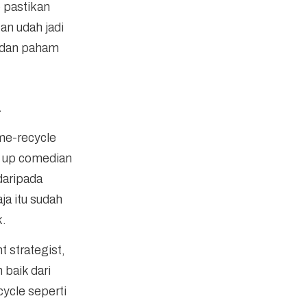
 pastikan
an udah jadi
n dan paham
a
me-recycle
d up comedian
daripada
ja itu sudah
k.
 strategist,
 baik dari
ycle seperti