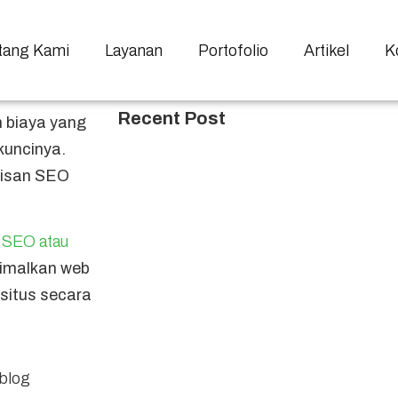
tang Kami
Layanan
Portofolio
Artikel
K
Recent Post
n biaya yang
kuncinya.
ulisan SEO
a
SEO atau
timalkan web
 situs secara