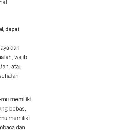
mat
el, dapat
caya dan
hatan, wajib
tan, atau
sehatan
O-mu memiliki
ang bebas.
elmu memiliki
pembaca dan