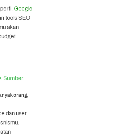
perti.
Google
n tools SEO
amu akan
 budget
O. Sumber:
anyak orang,
ce dan user
isnismu.
katan