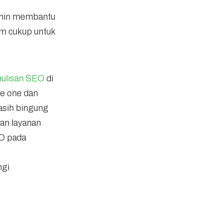
jamin membantu
lum cukup untuk
ulisan SEO
di
e one dan
masih bingung
an layanan
O pada
ngi