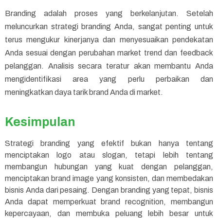
Branding adalah proses yang berkelanjutan. Setelah
meluncurkan strategi branding Anda, sangat penting untuk
terus mengukur kinerjanya dan menyesuaikan pendekatan
Anda sesuai dengan perubahan market trend dan feedback
pelanggan. Analisis secara teratur akan membantu Anda
mengidentifikasi area yang perlu perbaikan dan
meningkatkan daya tarik brand Anda di market.
Kesimpulan
Strategi branding yang efektif bukan hanya tentang
menciptakan logo atau slogan, tetapi lebih tentang
membangun hubungan yang kuat dengan pelanggan,
menciptakan brand image yang konsisten, dan membedakan
bisnis Anda dari pesaing. Dengan branding yang tepat, bisnis
Anda dapat memperkuat brand recognition, membangun
kepercayaan, dan membuka peluang lebih besar untuk