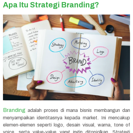
Apa Itu Strategi Branding?
Branding
adalah proses di mana bisnis membangun dan
menyampaikan identitasnya kepada market. Ini mencakup
elemen-elemen seperti logo, desain visual, warna, tone of
voice, serta value-value yang ingin ditonjolkan. Strategi