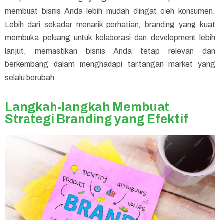
membuat bisnis Anda lebih mudah diingat oleh konsumen.
Lebih dari sekadar menarik perhatian, branding yang kuat
membuka peluang untuk kolaborasi dan development lebih
lanjut, memastikan bisnis Anda tetap relevan dan
berkembang dalam menghadapi tantangan market yang
selalu berubah.
Langkah-langkah Membuat
Strategi Branding yang Efektif