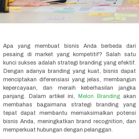
Apa yang membuat bisnis Anda berbeda dari
pesaing di market yang kompetitif? Salah satu
kunci sukses adalah strategi branding yang efektif.
Dengan adanya branding yang kuat, bisnis dapat
menciptakan diferensiasi yang jelas, membangun
kepercayaan, dan meraih keberhasilan jangka
panjang. Dalam artikel ini,
Melon Branding
akan
membahas bagaimana strategi branding yang
tepat dapat membantu memaksimalkan potensi
bisnis Anda, meningkatkan brand recognition, dan
memperkuat hubungan dengan pelanggan.