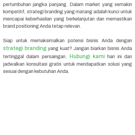
pertumbuhan jangka panjang. Dalam market yang semakin
kompetitif, strategi branding yang matang adalah kunci untuk
mencapai keberhasilan yang berkelanjutan dan memastikan
brand positioning Anda tetap relevan.
Siap untuk memaksimalkan potensi bisnis Anda dengan
strategi branding
yang kuat? Jangan biarkan bisnis Anda
Hubungi kami
tertinggal dalam persaingan.
hari ini dan
jadwalkan konsultasi gratis untuk mendapatkan solusi yang
sesuai dengan kebutuhan Anda.