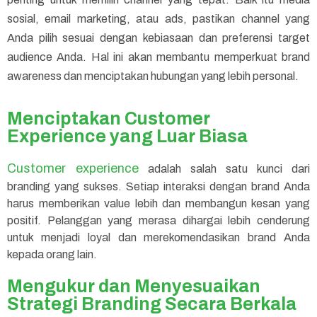
sosial, email marketing, atau ads, pastikan channel yang
Anda pilih sesuai dengan kebiasaan dan preferensi target
audience Anda. Hal ini akan membantu memperkuat brand
awareness dan menciptakan hubungan yang lebih personal.
Menciptakan Customer
Experience yang Luar Biasa
Customer experience
adalah salah satu kunci dari
branding yang sukses. Setiap interaksi dengan brand Anda
harus memberikan value lebih dan membangun kesan yang
positif. Pelanggan yang merasa dihargai lebih cenderung
untuk menjadi loyal dan merekomendasikan brand Anda
kepada orang lain.
Mengukur dan Menyesuaikan
Strategi Branding Secara Berkala